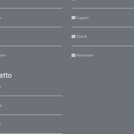
o
Lugano
Zürich
tter
Newsletter
atto
a
a
o