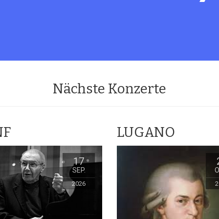
Nächste Konzerte
NF
LUGANO
17
SEP.
O
2026
2