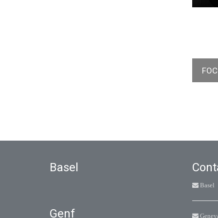
FOC
Basel
Cont
Basel
Genf
Genev