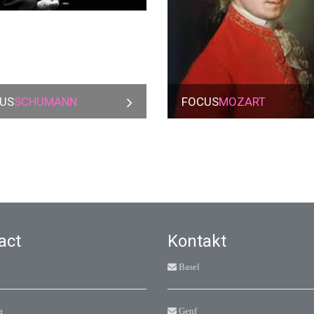
US
SCHUMANN
FOCUS
MOZART
act
Kontakt
Basel
a
Genf