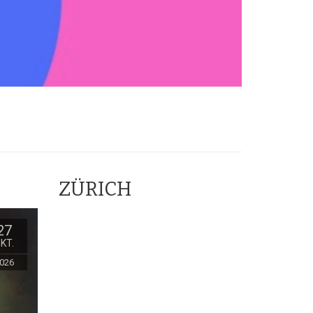
ZÜRICH
27
KT.
026