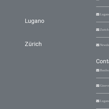
Lugan
Lugano
Zurich
Zürich
Newsle
Cont
Basile
Ginevr
Lugan